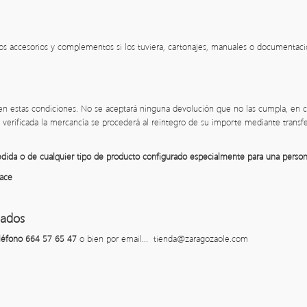
os accesorios y complementos si los tuviera, cartonajes, manuales o documentaci
en estas condiciones. No se aceptará ninguna devolución que no las cumpla, en 
y verificada la mercancía se procederá al reintegro de su importe mediante transf
edida o de cualquier tipo de producto configurado especialmente para una person
ace
iados
léfono 664 57 65 47
o bien por email...
tienda@zaragozaole.com