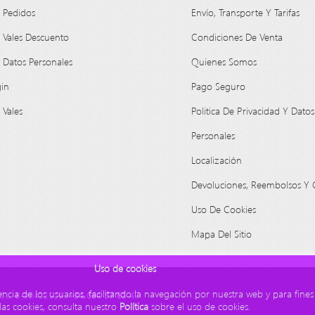
 Pedidos
Envío, Transporte Y Tarifas
 Vales Descuento
Condiciones De Venta
 Datos Personales
Quienes Somos
in
Pago Seguro
 Vales
Politica De Privacidad Y Datos
Personales
Localización
Devoluciones, Reembolsos Y 
Uso De Cookies
Mapa Del Sitio
Uso de cookies
encia de los usuarios, facilitando la navegación por nuestra web y para fine
.L. B-99452526.
+34 664 57 65 47
las cookies, consulta nuestro
Política
sobre el uso de cookies.