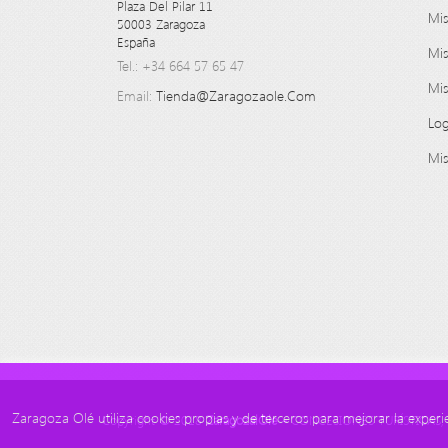
Plaza Del Pilar 11

Mis
50003 Zaragoza

España
Mis
Tel.: +34 664 57 65 47
Mis
Email:
Tienda@zaragozaole.com
Log
Mis
Zaragoza Olé utiliza cookies propias y de terceros para mejorar la experi
Copyright © 2018
ZaragozalOle -
CONCESIONES TURÍSTICAS, S