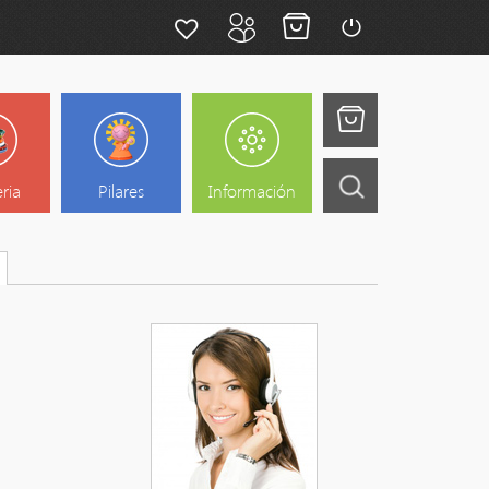
eria
Pilares
Información