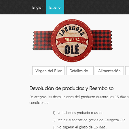
English
Español
Virgen del Pilar
Detalles de...
Alimentación
Devolución de productos y Reembolso
Se aceptan las devoluciones del producto durante los 15 dias 
condiciones:
1) No haberlos probado o usado.
2) Recibir autorizacion previa de Zaragoza Ole.
3) No superar el plazo de 15 dias .